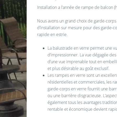
Installation a l’année de rampe de balcon (h
Nous avons un grand choix de garde-corps e
d’installation sur mesure pour des garde-co
rapide en estrie.
La balustrade en verre permet une v
d’impressionner. La vue dégagée des
d’une vue imprenable tout en embelli
et plus désirable au goût exclusif.
Les rampes en verre sont un excellent
résidentielles et commerciales, les r
garde-corps en verre fournit une barr
ou une barrière disgracieuse. L’aspec
également tous les avantages tradition
rentable et économique devient rap