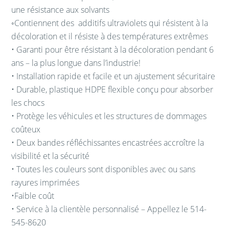
une résistance aux solvants
◦Contiennent des
additifs
ultraviolets qui
résistent à la
décoloration
et
il
résiste à des températures
extrêmes
•
Garanti pour
être
résistant à la décoloration
pendant 6
ans
–
la plus longue
dans l’industrie
!
•
Installation rapide et
facile et
un ajustement sécuritaire
• Durable
,
plastique
HDPE
flexible conçu
pour absorber
les chocs
• Protège
les véhicules et les
structures
de
dommages
coûteux
•
Deux
bandes réfléchissantes
encastrées
accroître la
visibilité
et la sécurité
• Toutes les couleurs
sont disponibles
avec ou sans
rayures
imprim
ées
•Faible coût
•
S
ervice à la clientèle
personnalisé
–
Appellez le
514-
545-8620