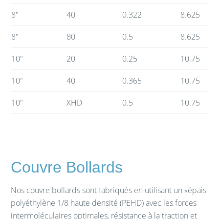
8″
40
0.322
8.625
8″
80
0.5
8.625
10″
20
0.25
10.75
10″
40
0.365
10.75
10″
XHD
0.5
10.75
Couvre Bollards
Nos couvre
b
ollards
sont fabriqués en utilisant
un «
épais
polyéthylène
1/8
haute densité (
PEHD)
avec les forces
intermoléculaires
optimales,
résistance à la traction
et