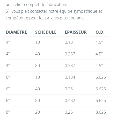
un atelier complet de fabrication.
S’il vous plaît contacter notre équipe sympathique et
compétente pour les prix les plus courants.
DIAMÈTRE
SCHEDULE
EPAISSEUR
O.D.
4″
10
0.13
4.5″
4″
40
0.237
4.5″
4″
80
0.337
4.5″
6″
10
0.134
6.625
6″
40
0.28
6.625
6″
80
0.432
6.625
8″
20
0.25
8.625