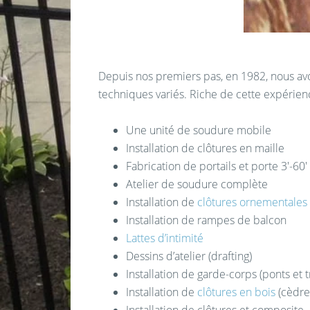
Depuis nos premiers pas, en 1982, nous av
techniques variés. Riche de cette expérience
Une unité de soudure mobile
Installation de clôtures en maille
Fabrication de portails et porte 3′-60′
Atelier de soudure complète
Installation de
clôtures ornementales
Installation de rampes de balcon
Lattes d’intimité
Dessins d’atelier (drafting)
Installation de garde-corps (ponts et t
Installation de
clôtures en bois
(cèdre
Installation de clôtures et composite