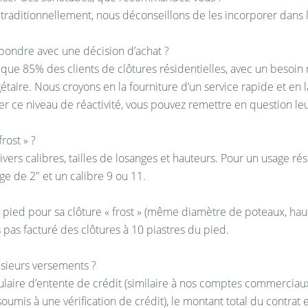
 traditionnellement, nous déconseillons de les incorporer dans l
pondre avec une décision d’achat ?
ue 85% des clients de clôtures résidentielles, avec un besoin 
étaire. Nous croyons en la fourniture d’un service rapide et en
r ce niveau de réactivité, vous pouvez remettre en question leur 
rost » ?
ivers calibres, tailles de losanges et hauteurs. Pour un usage ré
ange de 2″ et un calibre 9 ou 11.
le pied pour sa clôture « frost » (même diamètre de poteaux, haut
 pas facturé des clôtures à 10 piastres du pied.
usieurs versements ?
laire d’entente de crédit (similaire à nos comptes commerciaux 
oumis à une vérification de crédit), le montant total du contrat est