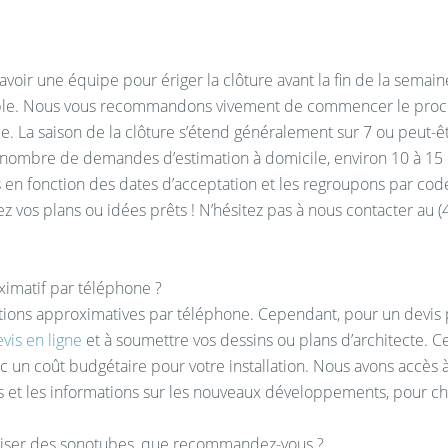
d’avoir une équipe pour ériger la clôture avant la fin de la semain
le. Nous vous recommandons vivement de commencer le processu
. La saison de la clôture s’étend généralement sur 7 ou peut-êt
ombre de demandes d’estimation à domicile, environ 10 à 15 o
 en fonction des dates d’acceptation et les regroupons par code 
vez vos plans ou idées prêts ! N’hésitez pas à nous contacter au 
oximatif par téléphone ?
ations approximatives par téléphone. Cependant, pour un devis 
is en ligne
et à soumettre vos dessins ou plans d’architecte.
 un coût budgétaire pour votre installation. Nous avons accès à 
s et les informations sur les nouveaux développements, pour ch
liser des sonotubes, que recommandez-vous ?