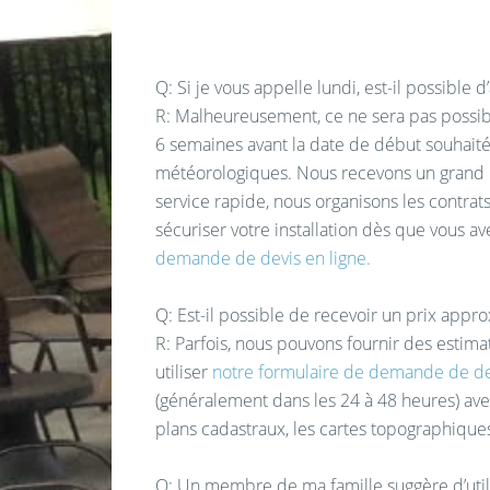
Q: Si je vous appelle lundi, est-il possible 
R: Malheureusement, ce ne sera pas possib
6 semaines avant la date de début souhaitée
météorologiques. Nous recevons un grand n
service rapide, nous organisons les contrats
sécuriser votre installation dès que vous a
demande de devis en ligne.
Q: Est-il possible de recevoir un prix appr
R: Parfois, nous pouvons fournir des estim
utiliser
notre formulaire de demande de dev
(généralement dans les 24 à 48 heures) avec
plans cadastraux, les cartes topographique
Q: Un membre de ma famille suggère d’uti